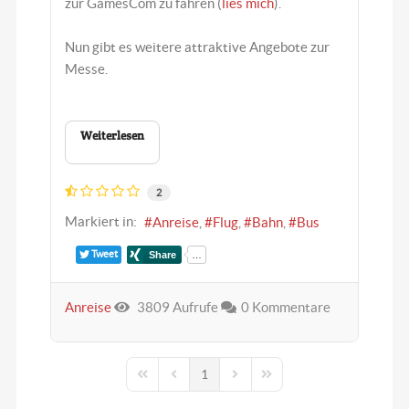
zur GamesCom zu fahren (
lies mich
).
Nun gibt es weitere attraktive Angebote zur
Messe.
Weiterlesen
2
Markiert in:
Anreise
Flug
Bahn
Bus
Tweet
Anreise
3809 Aufrufe
0 Kommentare
1
First Page
Previous Page
Next Page
Last Page