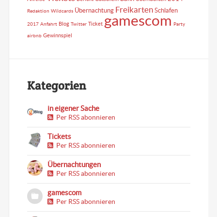
Freikarten
Übernachtung
Schlafen
Redaktion
Wildcards
gamescom
Blog
Ticket
2017
Anfahrt
Twitter
Party
Gewinnspiel
airbnb
Kategorien
in eigener Sache
Per RSS abonnieren
Tickets
Per RSS abonnieren
Übernachtungen
Per RSS abonnieren
gamescom
Per RSS abonnieren