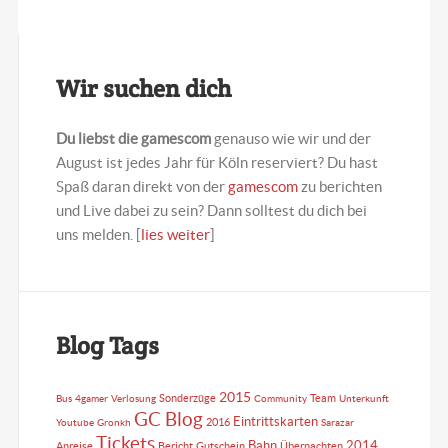
Wir suchen dich
Du liebst die gamescom
genauso wie wir und der
August ist jedes Jahr für Köln reserviert? Du hast
Spaß daran direkt von der
gamescom
zu berichten
und Live dabei zu sein? Dann solltest du dich bei
uns melden. [
lies weiter
]
Blog Tags
2015
Sonderzüge
Team
Bus
4gamer
Verlosung
Community
Unterkunft
GC Blog
Eintrittskarten
2016
Youtube
Gronkh
Sarazar
Tickets
Bahn
2014
Anreise
Bericht
Gutschein
Übernachten