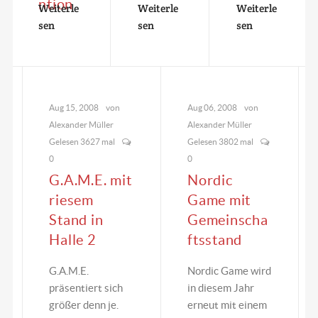
Entertain
freuen
Games
ntion
Weiterle
Weiterle
Weiterle
ment
sicherlich
Conventi
sen
sen
sen
Deutschl
riesig auf
on in
and
die
Halle 2
wieder
diesjähri
Stand
mal alle
ge
J10 aus.
Register
Games
Zu
Aug 15, 2008
von
Aug 06, 2008
von
auf der
Conventi
sehen…
Alexander Müller
Alexander Müller
diesjähri
on.
Gelesen 3627 mal
Gelesen 3802 mal
gen
Capcom
0
0
Games
wird in…
G.A.M.E. mit
Nordic
Conventi
riesem
Game mit
on. Auf
Stand in
Gemeinscha
satten…
Halle 2
ftsstand
G.A.M.E.
Nordic Game wird
präsentiert sich
in diesem Jahr
größer denn je.
erneut mit einem