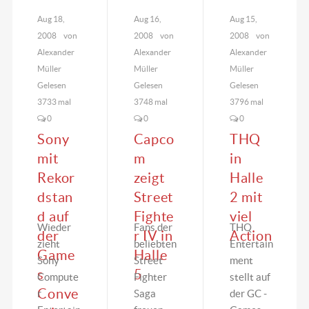
(31. Juli
die
s rot im
Aug 18,
Aug 16,
Aug 15,
bis 2.
Leipziger
Kalender
2008
von
2008
von
2008
von
August…
Messe
markiere
Alexander
Alexander
Alexander
doch…
n. Denn…
Müller
Müller
Müller
Gelesen
Gelesen
Gelesen
3733 mal
3748 mal
3796 mal
0
0
0
Sony
Capco
THQ
mit
m
in
Rekor
zeigt
Halle
dstan
Street
2 mit
d auf
Fighte
viel
Wieder
Fans der
THQ
der
r IV in
Action
zieht
beliebten
Entertain
Game
Halle
Sony
Street
ment
s
5
Compute
Fighter
stellt auf
Conve
r
Saga
der GC -