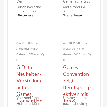
Der
Gemeinschaftsst
Bundesverband
and auf der GC -
der Entwickler
Games
Weiterlesen
Weiterlesen
von
Convention
Computerspielen
vertreten…
zeigt auf seinen
530m² G.A.M.E.-
Stand…
Aug 05, 2008
von
Aug 18, 2008
von
Alexander Müller
Alexander Müller
Gelesen 4078 mal
Gelesen 3699 mal
0
0
G Data
Games
Neuheiten-
Convention
Vorstellung
zeigt
auf der
Berufspersp
Games
ektiven mit
Vorstand Frank
Um dieses Jahr
Convention
Job &
Heisler erklärt:
nochmal richtig