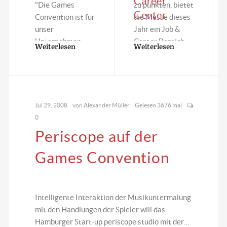
Career
"Die Games
zu punkten, bietet
Center
Convention ist für
die Messe dieses
unser
Jahr ein Job &
Unternehmen
Career Bereich…
Weiterlesen
Weiterlesen
eine feste Größe
im jährlichen
Messekalender.…
Jul 29, 2008
von
Alexander Müller
Gelesen 3676 mal
0
Periscope auf der
Games Convention
Intelligente Interaktion der Musikuntermalung
mit den Handlungen der Spieler will das
Hamburger Start-up periscope studio mit der…