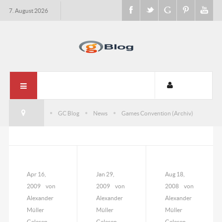
7. August 2026
GC Blog
News
Games Convention (Archiv)
Apr 16,
Jan 29,
Aug 18,
2009
von
2009
von
2008
von
Alexander
Alexander
Alexander
Müller
Müller
Müller
Gelesen
Gelesen
Gelesen