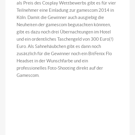
als Preis des Cosplay Wettbewerbs gibt es für vier
Teilnehmer eine Einladung zur gamescom 2014 in
Köln. Damit die Gewinner auch ausgiebig die
Neuheiten der gamescom begutachten könnten,
gibt es dazu noch drei Übernachtungen im Hotel
und ein ordentliches Taschengeld von 300 Euro(!)
Euro. Als Sahnehäubchen gibt es dann noch
zusätzlich für die Gewinner noch ein BitFenix Flo
Headset in der Wunschfarbe und ein
professionelles Foto-Shooting direkt auf der
Gamescom.