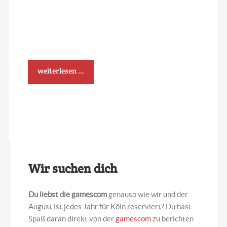
weiterlesen ...
Wir suchen dich
Du liebst die gamescom
genauso wie wir und der
August ist jedes Jahr für Köln reserviert? Du hast
Spaß daran direkt von der
gamescom
zu berichten