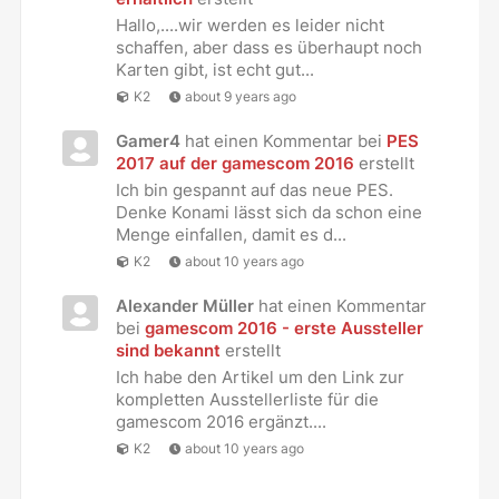
Hallo,....wir werden es leider nicht
schaffen, aber dass es überhaupt noch
Karten gibt, ist echt gut...
K2
about 9 years ago
Gamer4
hat einen Kommentar bei
PES
2017 auf der gamescom 2016
erstellt
Ich bin gespannt auf das neue PES.
Denke Konami lässt sich da schon eine
Menge einfallen, damit es d...
K2
about 10 years ago
Alexander Müller
hat einen Kommentar
bei
gamescom 2016 - erste Aussteller
sind bekannt
erstellt
Ich habe den Artikel um den Link zur
kompletten Ausstellerliste für die
gamescom 2016 ergänzt....
K2
about 10 years ago