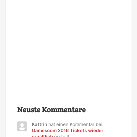
Neuste Kommentare
Kattrin
hat einen Kommentar bei
Gamescom 2016 Tickets wieder
erhältlich
erstellt