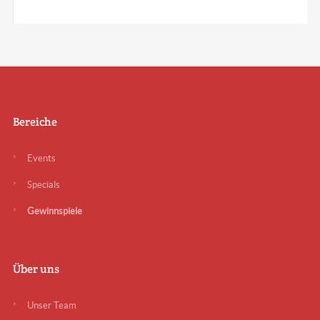
Bereiche
Events
Specials
Gewinnspiele
Über uns
Unser Team