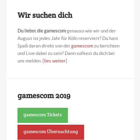
Wir suchen dich
Du liebst die gamescom
genauso wie wir und der
August ist jedes Jahr für Köln reserviert? Du hast
Spaß daran direkt von der
gamescom
zu berichten
und Live dabei zu sein? Dann solltest du dich bei
uns melden. [
lies weiter
]
gamescom 2019
gamescom Tickets
gamescom Übernachtung