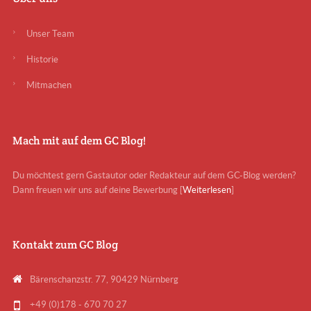
Unser Team
Historie
Mitmachen
Mach mit auf dem GC Blog!
Du möchtest gern Gastautor oder Redakteur auf dem GC-Blog werden?
Dann freuen wir uns auf deine Bewerbung [
Weiterlesen
]
Kontakt zum GC Blog
Bärenschanzstr. 77, 90429 Nürnberg
+49 (0)178 - 670 70 27