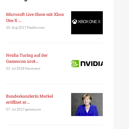
Microsoft Live-Show mit Xbox
One X …
20. Aug 2017 Plattformen
Nvidia Turing auf der
Gamescon 2018…
03. Jul 2018 Hardware
Bundeskanzlerin Merkel
eröffnet er…
07. Jul 2017 gamescom