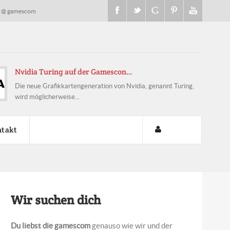
s @ gamescom
scon…
Microsoft Live-Sh
von Nvidia, genannt Turing,
Microsoft wird im Vo
Streams nutzen, um sei
takt
Wir suchen dich
Du liebst die gamescom
genauso wie wir und der