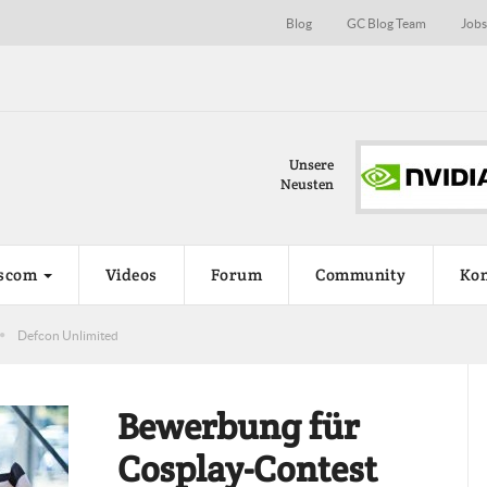
Blog
GC Blog Team
Job
Nvidia Turing auf der Game
Unsere
Die neue Grafikkartengeneration 
Neusten
wird möglicherweise...
scom
Videos
Forum
Community
Kon
Defcon Unlimited
Bewerbung für
Cosplay-Contest