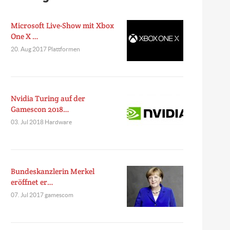
Microsoft Live-Show mit Xbox
One X …
20. Aug 2017 Plattformen
Nvidia Turing auf der
Gamescon 2018…
03. Jul 2018 Hardware
Bundeskanzlerin Merkel
eröffnet er…
07. Jul 2017 gamescom