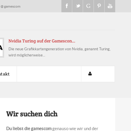
s @ gamescom
Microsoft Live-Show mit 
a, genannt Turing,
Microsoft wird im Vorfeld der
Streams nutzen, um sein...
takt
Wir suchen dich
Du liebst die gamescom
genauso wie wir und der