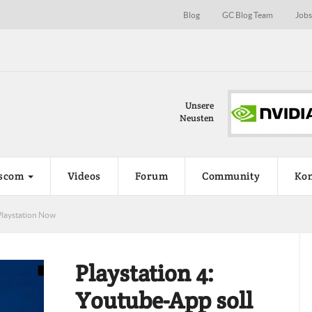
Blog
GC Blog Team
Job
Nvidia Turing auf der Gamescon…
Unsere
Die neue Grafikkartengeneration von Nvidi
Neusten
wird möglicherweise...
scom
Videos
Forum
Community
Kon
Playstation Now
Playstation 4:
Youtube-App soll