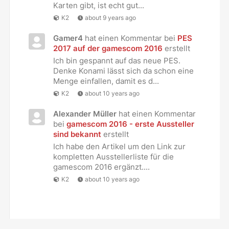
Karten gibt, ist echt gut...
K2
about 9 years ago
Gamer4
hat einen Kommentar bei
PES
2017 auf der gamescom 2016
erstellt
Ich bin gespannt auf das neue PES.
Denke Konami lässt sich da schon eine
Menge einfallen, damit es d...
K2
about 10 years ago
Alexander Müller
hat einen Kommentar
bei
gamescom 2016 - erste Aussteller
sind bekannt
erstellt
Ich habe den Artikel um den Link zur
kompletten Ausstellerliste für die
gamescom 2016 ergänzt....
K2
about 10 years ago