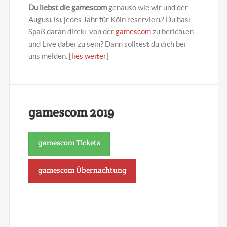
Du liebst die gamescom
genauso wie wir und der
August ist jedes Jahr für Köln reserviert? Du hast
Spaß daran direkt von der
gamescom
zu berichten
und Live dabei zu sein? Dann solltest du dich bei
uns melden. [
lies weiter
]
gamescom 2019
gamescom Tickets
gamescom Übernachtung