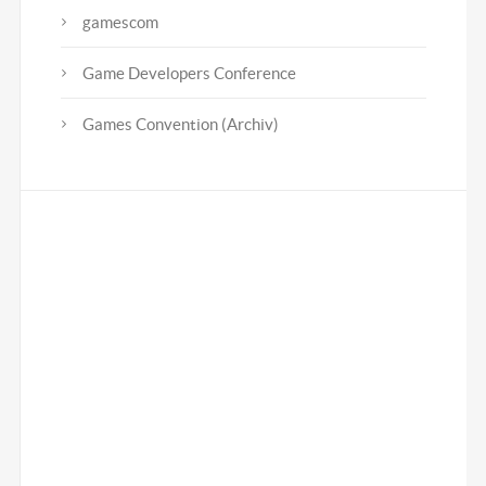
gamescom
Game Developers Conference
Games Convention (Archiv)