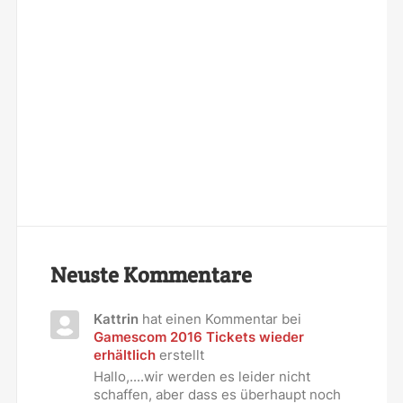
Neuste Kommentare
Kattrin
hat einen Kommentar bei
Gamescom 2016 Tickets wieder
erhältlich
erstellt
Hallo,....wir werden es leider nicht
schaffen, aber dass es überhaupt noch