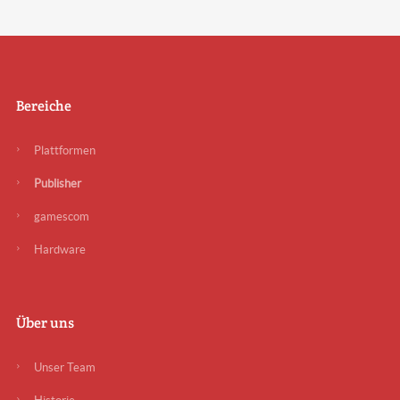
Bereiche
Plattformen
Publisher
gamescom
Hardware
Über uns
Unser Team