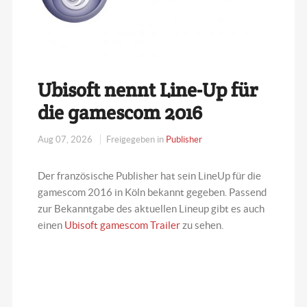
Ubisoft nennt Line-Up für
die gamescom 2016
Aug 07, 2026
Freigegeben in
Publisher
Der französische Publisher hat sein LineUp für die
gamescom 2016 in Köln bekannt gegeben. Passend
zur Bekanntgabe des aktuellen Lineup gibt es auch
einen
Ubisoft gamescom Trailer
zu sehen.