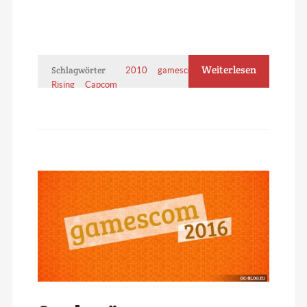
Weiterlesen
Schlagwörter
2010
gamescom
Dead
Rising
Capcom