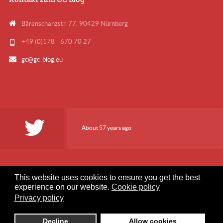
Bärenschanzstr. 77, 90429 Nürnberg
+49 (0)178 - 670 70 27
gc@gc-blog.eu
About 57 years ago
This website uses cookies to ensure you get the best
experience on our website.
Cookie policy
User Artikel einreichen
Kontaktformular
Datenschutz
Privacy policy
Impressum
Decline
Allow cookies