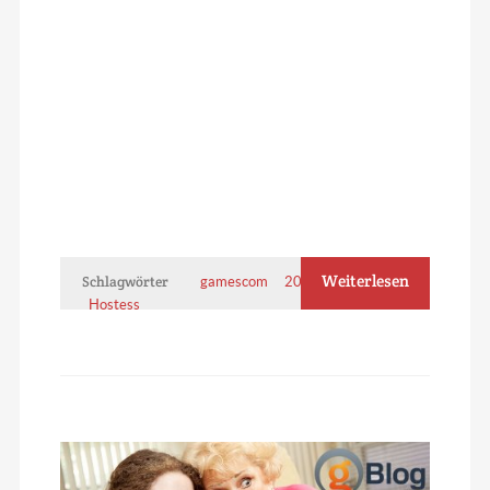
Weiterlesen
Schlagwörter
gamescom
2016
Jobs
Hostess