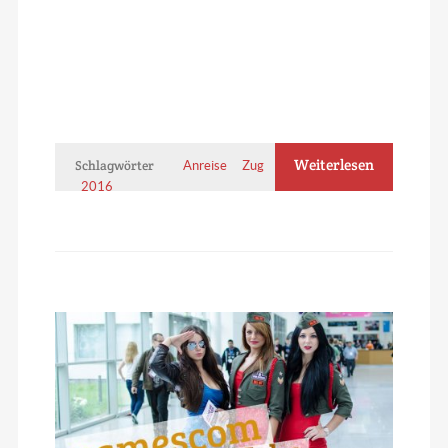
Weiterlesen
Schlagwörter
Anreise
Zug
gamescom
2016