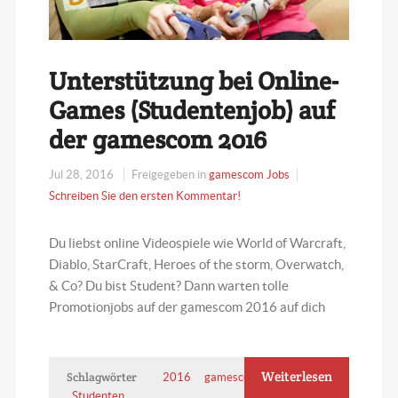
Unterstützung bei Online-
Games (Studentenjob) auf
der gamescom 2016
Jul 28, 2016
Freigegeben in
gamescom Jobs
Schreiben Sie den ersten Kommentar!
Du liebst online Videospiele wie World of Warcraft,
Diablo, StarCraft, Heroes of the storm, Overwatch,
& Co? Du bist Student? Dann warten tolle
Promotionjobs auf der gamescom 2016 auf dich
Weiterlesen
Schlagwörter
2016
gamescom
Jobs
Studenten