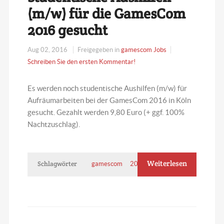
(m/w) für die GamesCom
2016 gesucht
Aug 02, 2016
Freigegeben in
gamescom Jobs
Schreiben Sie den ersten Kommentar!
Es werden noch studentische Aushilfen (m/w) für
Aufräumarbeiten bei der GamesCom 2016 in Köln
gesucht. Gezahlt werden 9,80 Euro (+ ggf. 100%
Nachtzuschlag).
Weiterlesen
Schlagwörter
gamescom
2016
Jobs