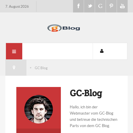
7. August 2026
GC Blog
GC-Blog
Hallo, ich bin der
Webmaster vom GC-Blog
und betreue die technischen
Parts von dem GC Blog.