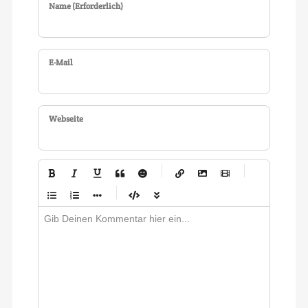
Name (Erforderlich)
E-Mail
Webseite
-
-
-
-
-
-
-
-
-
-
-
-
-
-
-
-
-
-
-
-
-
-
-
-
-