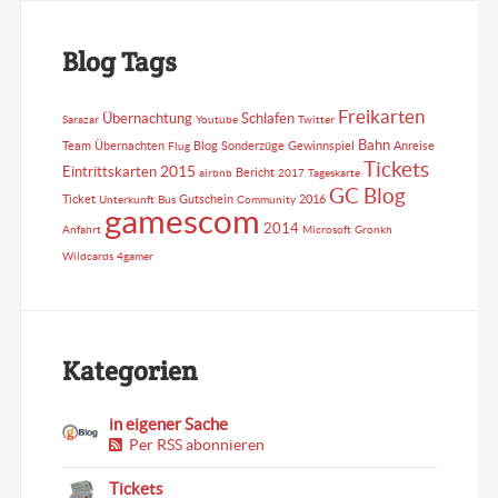
Blog Tags
Freikarten
Übernachtung
Schlafen
Sarazar
Youtube
Twitter
Bahn
Team
Übernachten
Blog
Sonderzüge
Gewinnspiel
Anreise
Flug
Tickets
2015
Eintrittskarten
Bericht
airbnb
2017
Tageskarte
GC Blog
Ticket
Gutschein
2016
Unterkunft
Bus
Community
gamescom
2014
Anfahrt
Microsoft
Gronkh
Wildcards
4gamer
Kategorien
in eigener Sache
Per RSS abonnieren
Tickets