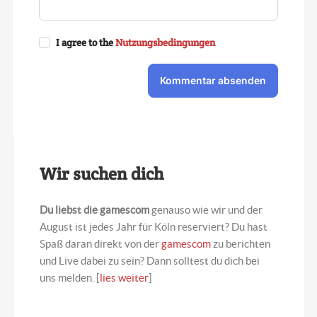
-
-
-
-
-
-
-
I agree to the
Nutzungsbedingungen
-
-
-
-
-
-
Kommentar absenden
-
-
-
-
-
-
-
Wir suchen dich
Du liebst die gamescom
genauso wie wir und der
August ist jedes Jahr für Köln reserviert? Du hast
Spaß daran direkt von der
gamescom
zu berichten
und Live dabei zu sein? Dann solltest du dich bei
uns melden. [
lies weiter
]