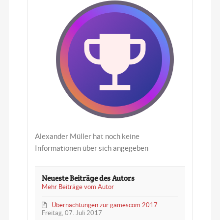
a
n
d
e
r
M
ü
l
l
e
r
Alexander Müller hat noch keine
Informationen über sich angegeben
Neueste Beiträge des Autors
Mehr Beiträge vom Autor
Übernachtungen zur gamescom 2017
Freitag, 07. Juli 2017