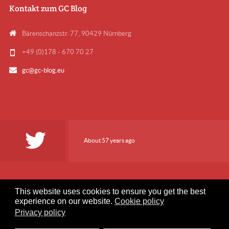
Kontakt zum GC Blog
Bärenschanzstr. 77, 90429 Nürnberg
+49 (0)178 - 670 70 27
gc@gc-blog.eu
About 57 years ago
This website uses cookies to ensure you get the best
experience on our website.
Cookie policy
User Artikel einreichen
Kontaktformular
Datenschutz
Privacy policy
Impressum