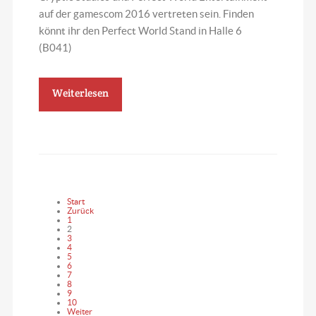
auf der gamescom 2016 vertreten sein. Finden
könnt ihr den Perfect World Stand in Halle 6
(B041)
Weiterlesen
Start
Zurück
1
2
3
4
5
6
7
8
9
10
Weiter