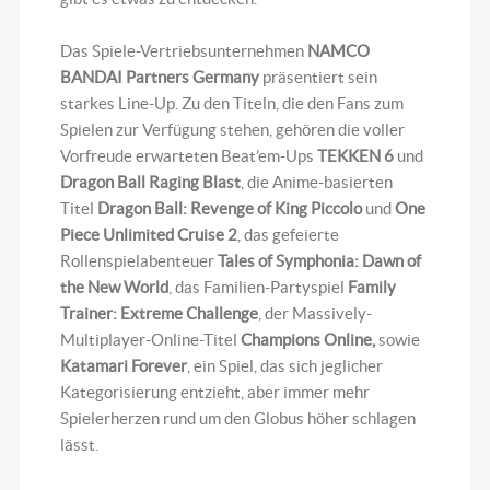
Das Spiele-Vertriebsunternehmen
NAMCO
BANDAI Partners Germany
präsentiert sein
starkes Line-Up. Zu den Titeln, die den Fans zum
Spielen zur Verfügung stehen, gehören die voller
Vorfreude erwarteten Beat’em-Ups
TEKKEN 6
und
Dragon Ball Raging Blast
, die Anime-basierten
Titel
Dragon Ball: Revenge of King Piccolo
und
One
Piece Unlimited Cruise 2
, das gefeierte
Rollenspielabenteuer
Tales of Symphonia: Dawn of
the New World
, das Familien-Partyspiel
Family
Trainer: Extreme Challenge
, der Massively-
Multiplayer-Online-Titel
Champions Online,
sowie
Katamari Forever
, ein Spiel, das sich jeglicher
Kategorisierung entzieht, aber immer mehr
Spielerherzen rund um den Globus höher schlagen
lässt.