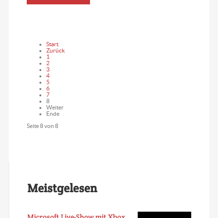
Start
Zurück
1
2
3
4
5
6
7
8
Weiter
Ende
Seite 8 von 8
Meistgelesen
Microsoft Live-Show mit Xbox