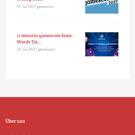
07. Jul 2017 gamescom
17 minutes gamescom fame:
Werde Tei…
20. Jun 2017 gamescom
Über uns