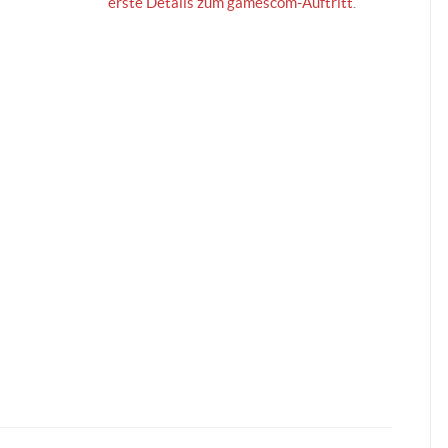
erste Details zum gamescom-Auftritt
.