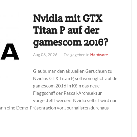
Nvidia mit GTX
Titan P auf der
gamescom 2016?
Aug 08, 2026
Freigegeben in
Hardware
Glaubt man den aktuellen Gerüchten zu
Nvidias GTX Titan P, soll womöglich auf der
gamescom 2016 in Köln das neue
Flaggschiff der Pascal-Architektur
vorgestellt werden. Nvidia selbst wird nur
 kann eine Demo-Präsentation vor Journalisten durchaus