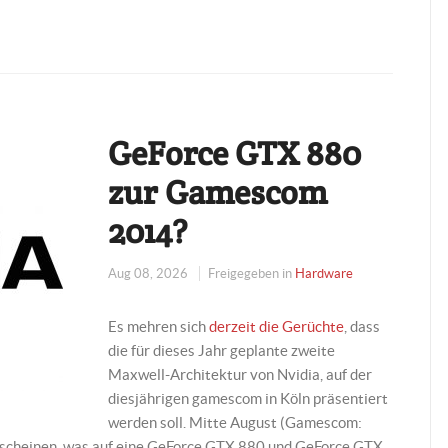
GeForce GTX 880
zur Gamescom
2014?
Aug 08, 2026
Freigegeben in
Hardware
Es mehren sich
derzeit die Gerüchte
, dass
die für dieses Jahr geplante zweite
Maxwell-Architektur von Nvidia, auf der
diesjährigen gamescom in Köln präsentiert
werden soll. Mitte August (Gamescom:
 erscheinen, was auf eine GeForce GTX 880 und GeForce GTX