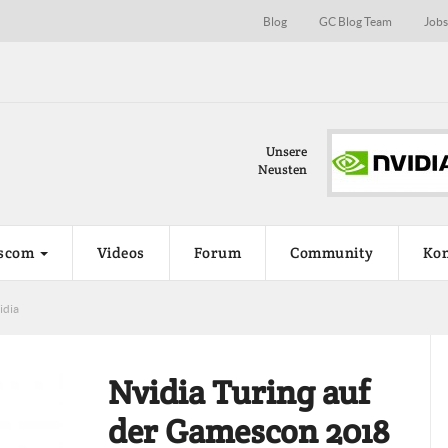
Blog
GC Blog Team
Job
a Turing auf der Gamescon…
Unsere
ue Grafikkartengeneration von Nvidia, genannt Turing,
Neusten
öglicherweise...
scom
Videos
Forum
Community
Kon
idia
Nvidia Turing auf
der Gamescon 2018