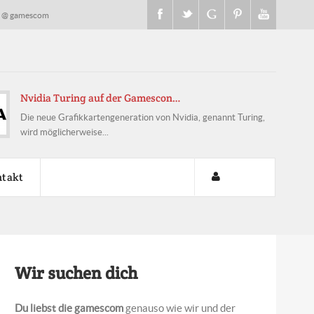
s @ gamescom
Microsoft Live-Show mit Xbox O…
Microsoft wird im Vorfeld der gamescom 2017 mehrere Live-
Streams nutzen, um sein...
takt
Wir suchen dich
Du liebst die gamescom
genauso wie wir und der