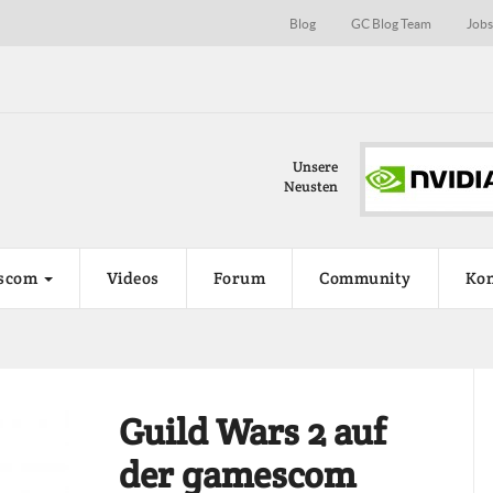
Blog
GC Blog Team
Job
a Turing auf der Gamescon…
Unsere
ue Grafikkartengeneration von Nvidia, genannt Turing,
Neusten
öglicherweise...
scom
Videos
Forum
Community
Kon
Guild Wars 2 auf
der gamescom