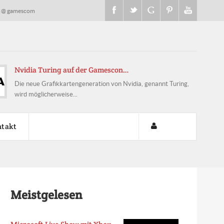
s @ gamescom
Microsoft Live-Show mit Xbox O…
Microsoft wird im Vorfeld der gamescom 2017 mehrere Live-
Streams nutzen, um sein...
takt
Meistgelesen