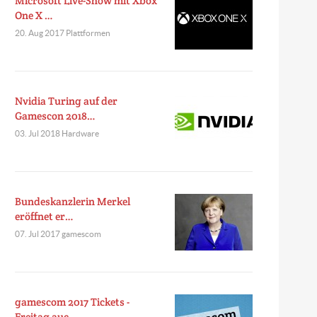
Microsoft Live-Show mit Xbox
One X …
20. Aug 2017 Plattformen
Nvidia Turing auf der
Gamescon 2018…
03. Jul 2018 Hardware
Bundeskanzlerin Merkel
eröffnet er…
07. Jul 2017 gamescom
gamescom 2017 Tickets -
Freitag auc…