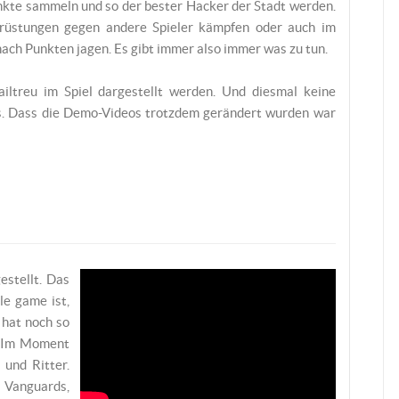
nkte sammeln und so der bester Hacker der Stadt werden.
rüstungen gegen andere Spieler kämpfen oder auch im
nach Punkten jagen. Es gibt immer also immer was zu tun.
ailtreu im Spiel dargestellt werden. Und diesmal keine
ls. Dass die Demo-Videos trotzdem gerändert wurden war
stellt. Das
le game ist,
 hat noch so
t) Im Moment
 und Ritter.
anguards,