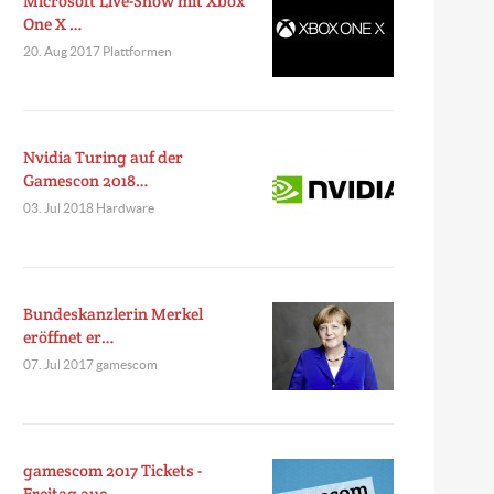
Microsoft Live-Show mit Xbox
One X …
20. Aug 2017 Plattformen
Nvidia Turing auf der
Gamescon 2018…
03. Jul 2018 Hardware
Bundeskanzlerin Merkel
eröffnet er…
07. Jul 2017 gamescom
gamescom 2017 Tickets -
Freitag auc…