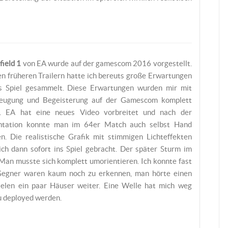
field 1
von EA wurde auf der gamescom 2016 vorgestellt.
n früheren Trailern hatte ich bereuts große Erwartungen
s Spiel gesammelt. Diese Erwartungen wurden mir mit
eugung und Begeisterung auf der Gamescom komplett
lt. EA hat eine neues Video vorbreitet und nach der
ntation konnte man im 64er Match auch selbst Hand
en. Die realistische Grafik mit stimmigen Lichteffekten
ich dann sofort ins Spiel gebracht. Der später Sturm im
. Man musste sich komplett umorientieren. Ich konnte fast
Gegner waren kaum noch zu erkennen, man hörte einen
elen ein paar Häuser weiter. Eine Welle hat mich weg
eu deployed werden.