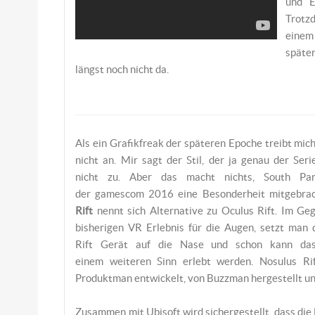
und E
Trotzd
einem 
späte
längst noch nicht da.
Als ein Grafikfreak der späteren Epoche treibt mic
nicht an. Mir sagt der Stil, der ja genau der Seri
nicht zu. Aber das macht nichts, South Pa
der gamescom 2016 eine Besonderheit mitgebra
Rift
nennt sich Alternative zu Oculus Rift. Im Ge
bisherigen VR Erlebnis für die Augen, setzt man 
Rift Gerät auf die Nase und schon kann das
einem weiteren Sinn erlebt werden. Nosulus Ri
Produktman entwickelt, von Buzzman hergestellt un
Zusammen mit Ubisoft wird sichergestellt, dass die D