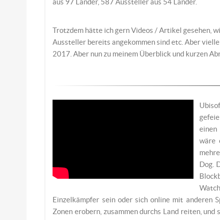
aus 97 Länder, 587 Aussteller aus 54 Länder.
Trotzdem hätte ich gern Videos / Artikel gesehen, w
Aussteller bereits angekommen sind etc. Aber vielle
2017. Aber nun zu meinem Überblick und kurzen A
Ubiso
gefei
einen
wäre 
mehre
Dog. 
Block
Watch
Einzelkämpfer sein oder sich online mit anderen
Zonen erobern, zusammen durchs Land reiten, und