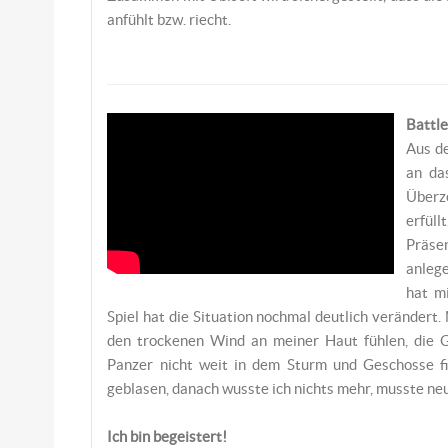
anfühlt bzw. riecht.
Battle
Aus de
an da
Überz
erfül
Präse
anleg
hat m
Spiel hat die Situation nochmal deutlich verändert
den trockenen Wind an meiner Haut fühlen, die 
Panzer nicht weit in dem Sturm und Geschosse fi
geblasen, danach wusste ich nichts mehr, musste n
Ich bin begeistert!