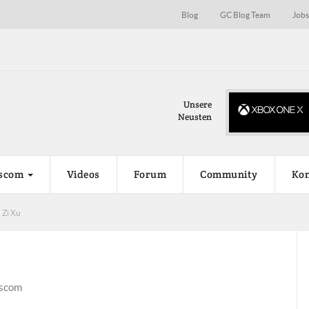
Blog
GC Blog Team
Job
a Turing auf der Gamescon…
Unsere
ue Grafikkartengeneration von Nvidia, genannt Turing,
Neusten
öglicherweise...
scom
Videos
Forum
Community
Kon
 Zi Xu
escom